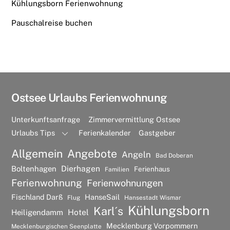
Kühlungsborn Ferienwohnung
Pauschalreise buchen
Ostsee Urlaubs Ferienwohnung
Unterkunftsanfrage
Zimmervermittlung Ostsee
Urlaubs Tips
Ferienkalender
Gastgeber
Allgemein
Angebote
Angeln
Bad Doberan
Dierhagen
Boltenhagen
Ferienhaus
Familien
Ferienwohnung
Ferienwohnungen
Fischland Darß
HanseSail
Flug
Hansestadt Wismar
Kühlungsborn
Karl´s
Hotel
Heiligendamm
Mecklenburg Vorpommern
Mecklenburgischen Seenplatte