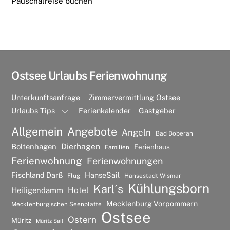
Pauschalreise buchen
Ostsee Urlaubs Ferienwohnung
Unterkunftsanfrage
Zimmervermittlung Ostsee
Urlaubs Tips
Ferienkalender
Gastgeber
Allgemein
Angebote
Angeln
Bad Doberan
Dierhagen
Boltenhagen
Ferienhaus
Familien
Ferienwohnung
Ferienwohnungen
Fischland Darß
HanseSail
Flug
Hansestadt Wismar
Kühlungsborn
Karl´s
Hotel
Heiligendamm
Mecklenburg Vorpommern
Mecklenburgischen Seenplatte
Ostsee
Ostern
Müritz
Müritz Sail