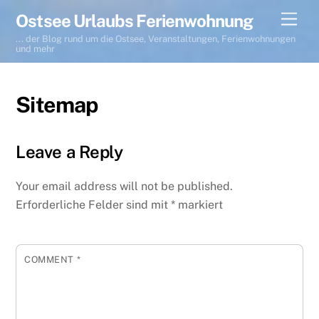
Skip
Men
Ostsee Urlaubs Ferienwohnung
to
... der Blog rund um die Ostsee, Veranstaltungen, Ferienwohnungen
content
und mehr
Sitemap
Leave a Reply
Your email address will not be published.
Erforderliche Felder sind mit
*
markiert
COMMENT
*