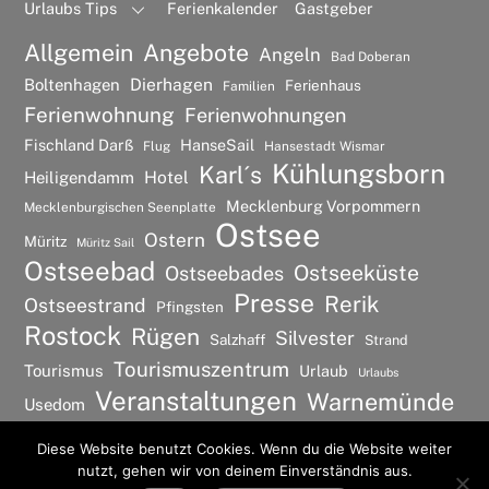
Urlaubs Tips
Ferienkalender
Gastgeber
Allgemein
Angebote
Angeln
Bad Doberan
Dierhagen
Boltenhagen
Ferienhaus
Familien
Ferienwohnung
Ferienwohnungen
Fischland Darß
HanseSail
Flug
Hansestadt Wismar
Kühlungsborn
Karl´s
Hotel
Heiligendamm
Mecklenburg Vorpommern
Mecklenburgischen Seenplatte
Ostsee
Ostern
Müritz
Müritz Sail
Ostseebad
Ostseeküste
Ostseebades
Presse
Rerik
Ostseestrand
Pfingsten
Rostock
Rügen
Silvester
Salzhaff
Strand
Tourismuszentrum
Tourismus
Urlaub
Urlaubs
Veranstaltungen
Warnemünde
Usedom
Wismar
Wellness
Diese Website benutzt Cookies. Wenn du die Website weiter
nutzt, gehen wir von deinem Einverständnis aus.
©
Ostsee Urlaubs Ferienwohnung
2026
Back