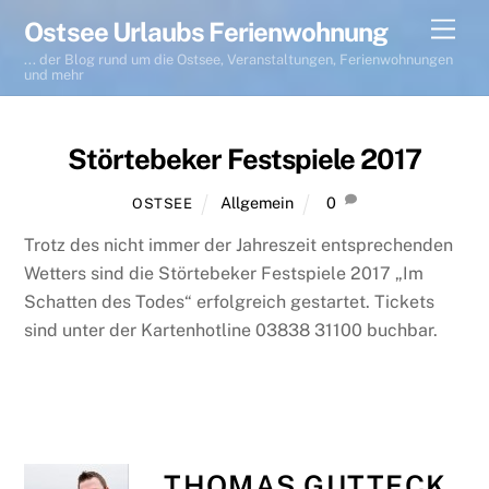
Skip
Men
Ostsee Urlaubs Ferienwohnung
to
... der Blog rund um die Ostsee, Veranstaltungen, Ferienwohnungen
content
und mehr
Störtebeker Festspiele 2017
Allgemein
0
OSTSEE
Trotz des nicht immer der Jahreszeit entsprechenden
Wetters sind die Störtebeker Festspiele 2017 „Im
Schatten des Todes“ erfolgreich gestartet. Tickets
sind unter der Kartenhotline 03838 31100 buchbar.
THOMAS GUTTECK