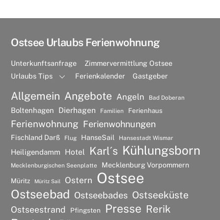
Ostsee Urlaubs Ferienwohnung
Unterkunftsanfrage
Zimmervermittlung Ostsee
Urlaubs Tips
Ferienkalender
Gastgeber
Allgemein
Angebote
Angeln
Bad Doberan
Dierhagen
Boltenhagen
Ferienhaus
Familien
Ferienwohnung
Ferienwohnungen
Fischland Darß
HanseSail
Flug
Hansestadt Wismar
Kühlungsborn
Karl´s
Hotel
Heiligendamm
Mecklenburg Vorpommern
Mecklenburgischen Seenplatte
Ostsee
Ostern
Müritz
Müritz Sail
Ostseebad
Ostseeküste
Ostseebades
Presse
Rerik
Ostseestrand
Pfingsten