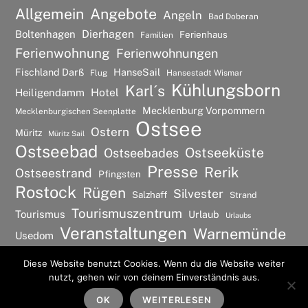
Allgemein
Angebote
Angeln
Bad Doberan
Dierhagen
Boltenhagen
Ferienhaus
Familien
Ferienwohnung
Ferienwohnungen
Fischland Darß
HanseSail
Flug
Hansestadt Wismar
Kühlungsborn
Karl´s
Hotel
Heiligendamm
Mecklenburg Vorpommern
Mecklenburgischen Seenplatte
Ostsee
Ostern
Müritz
Müritz Sail
Ostseebad
Ostseeküste
Ostseebades
Presse
Rerik
Ostseestrand
Pfingsten
Rostock
Rügen
Silvester
Salzhaff
Strand
Tourismuszentrum
Tourismus
Urlaub
Urlaubs
Veranstaltungen
Warnemünde
Usedom
Wismar
Wellness
Diese Website benutzt Cookies. Wenn du die Website weiter
nutzt, gehen wir von deinem Einverständnis aus.
©
Ostsee Urlaubs Ferienwohnung
2026
Back
To
OK
WEITERLESEN
Powered by
WordPress
•
Themify WordPress Themes