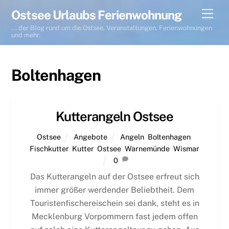
Skip
Men
Ostsee Urlaubs Ferienwohnung
to
... der Blog rund um die Ostsee, Veranstaltungen, Ferienwohnungen
content
und mehr
Boltenhagen
Kutterangeln Ostsee
Ostsee
Angebote
Angeln
,
Boltenhagen
,
Fischkutter
,
Kutter
,
Ostsee
,
Warnemünde
,
Wismar
0
Das Kutterangeln auf der Ostsee erfreut sich
immer größer werdender Beliebtheit. Dem
Touristenfischereischein sei dank, steht es in
Mecklenburg Vorpommern fast jedem offen