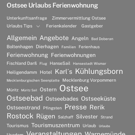
Ostsee Urlaubs Ferienwohnung
Unterkunftsanfrage
Zimmervermittlung Ostsee
Urlaubs Tips
Ferienkalender
Gastgeber
Allgemein
Angebote
Angeln
Bad Doberan
Dierhagen
Boltenhagen
Ferienhaus
Familien
Ferienwohnung
Ferienwohnungen
Fischland Darß
HanseSail
Flug
Hansestadt Wismar
Kühlungsborn
Karl´s
Hotel
Heiligendamm
Mecklenburg Vorpommern
Mecklenburgischen Seenplatte
Ostsee
Ostern
Müritz
Müritz Sail
Ostseebad
Ostseeküste
Ostseebades
Presse
Rerik
Ostseestrand
Pfingsten
Rostock
Rügen
Silvester
Salzhaff
Strand
Tourismuszentrum
Tourismus
Urlaub
Urlaubs
Veranstaltungen
Warnemünde
Usedom