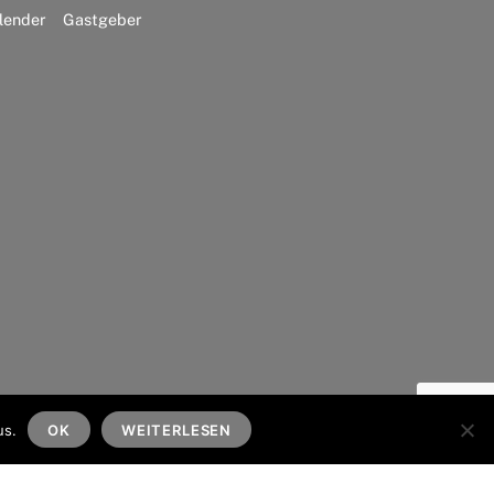
lender
Gastgeber
Back
To
us.
OK
WEITERLESEN
Top