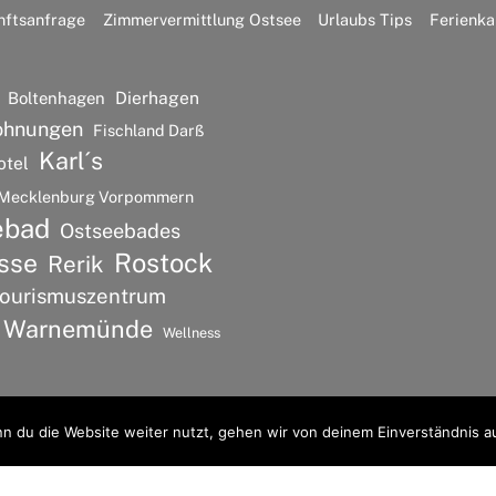
nftsanfrage
Zimmervermittlung Ostsee
Urlaubs Tips
Ferienka
Dierhagen
Boltenhagen
ohnungen
Fischland Darß
Karl´s
otel
Mecklenburg Vorpommern
ebad
Ostseebades
Rostock
sse
Rerik
ourismuszentrum
Warnemünde
Wellness
n du die Website weiter nutzt, gehen wir von deinem Einverständnis a