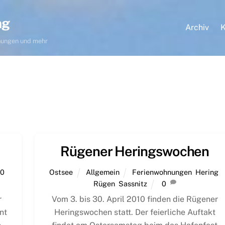
ng
Archiv
K
hnungen und mehr
Rügener Heringswochen
0
Ostsee
Allgemein
Ferienwohnungen
,
Hering
,
Rügen
,
Sassnitz
0
r
Vom 3. bis 30. April 2010 finden die Rügener
nt
Heringswochen statt. Der feierliche Auftakt