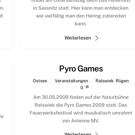
n
findet am Ostersamstag beim das Hafenfest
n.
in Sassnitz statt. Hier kann man entdecken
nd
wie vielfältig man den Hering zubereiten
kann.
Weiterlesen
Pyro Games
Ostsee
Veranstaltungen
Ralswiek
,
Rügen
0
Am 30.05.2009 finden auf der Naturbühne
Ralswiek die Pyro Games 2009 statt. Das
Feuerwerksfestival wird musikalisch umrahmt
hr
von Antenne MV.
Weiterlesen