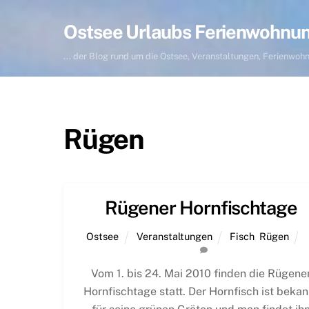
Skip
to
Ostsee Urlaubs Ferienwohnu
content
... der Blog rund um die Ostsee, Veranstaltungen, Ferienwo
Rügen
Rügener Hornfischtage
Ostsee
Veranstaltungen
Fisch
,
Rügen
Vom 1. bis 24. Mai 2010 finden die Rügene
Hornfischtage statt. Der Hornfisch ist bekan