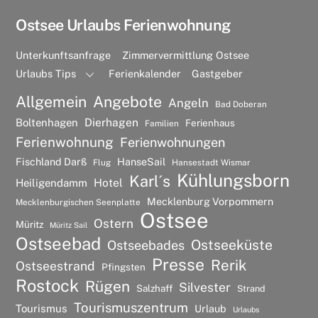
Ostsee Urlaubs Ferienwohnung
Unterkunftsanfrage
Zimmervermittlung Ostsee
Urlaubs Tips
Ferienkalender
Gastgeber
Allgemein
Angebote
Angeln
Bad Doberan
Dierhagen
Boltenhagen
Ferienhaus
Familien
Ferienwohnung
Ferienwohnungen
Fischland Darß
HanseSail
Flug
Hansestadt Wismar
Kühlungsborn
Karl´s
Hotel
Heiligendamm
Mecklenburg Vorpommern
Mecklenburgischen Seenplatte
Ostsee
Ostern
Müritz
Müritz Sail
Ostseebad
Ostseeküste
Ostseebades
Presse
Rerik
Ostseestrand
Pfingsten
Rostock
Rügen
Silvester
Salzhaff
Strand
Tourismuszentrum
Tourismus
Urlaub
Urlaubs