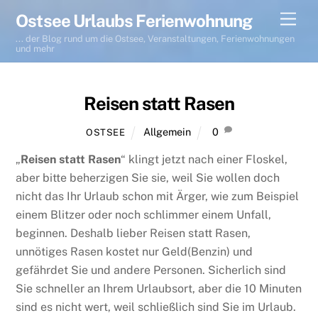
Skip
Men
Ostsee Urlaubs Ferienwohnung
to
... der Blog rund um die Ostsee, Veranstaltungen, Ferienwohnungen
content
und mehr
Reisen statt Rasen
Allgemein
0
OSTSEE
„
Reisen statt Rasen
“ klingt jetzt nach einer Floskel,
aber bitte beherzigen Sie sie, weil Sie wollen doch
nicht das Ihr Urlaub schon mit Ärger, wie zum Beispiel
einem Blitzer oder noch schlimmer einem Unfall,
beginnen. Deshalb lieber Reisen statt Rasen,
unnötiges Rasen kostet nur Geld(Benzin) und
gefährdet Sie und andere Personen. Sicherlich sind
Sie schneller an Ihrem Urlaubsort, aber die 10 Minuten
sind es nicht wert, weil schließlich sind Sie im Urlaub.