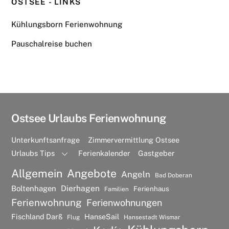
OSTSEE - LINKS
Kühlungsborn Ferienwohnung
Pauschalreise buchen
Ostsee Urlaubs Ferienwohnung
Unterkunftsanfrage
Zimmervermittlung Ostsee
Urlaubs Tips
Ferienkalender
Gastgeber
Allgemein
Angebote
Angeln
Bad Doberan
Dierhagen
Boltenhagen
Ferienhaus
Familien
Ferienwohnung
Ferienwohnungen
Fischland Darß
HanseSail
Flug
Hansestadt Wismar