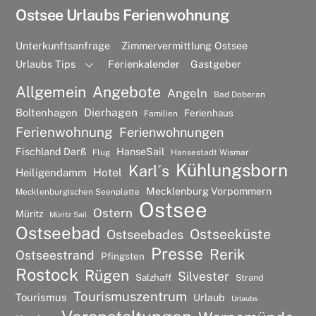
Ostsee Urlaubs Ferienwohnung
Unterkunftsanfrage
Zimmervermittlung Ostsee
Urlaubs Tips
Ferienkalender
Gastgeber
Allgemein
Angebote
Angeln
Bad Doberan
Dierhagen
Boltenhagen
Ferienhaus
Familien
Ferienwohnung
Ferienwohnungen
Fischland Darß
HanseSail
Flug
Hansestadt Wismar
Kühlungsborn
Karl´s
Hotel
Heiligendamm
Mecklenburg Vorpommern
Mecklenburgischen Seenplatte
Ostsee
Ostern
Müritz
Müritz Sail
Ostseebad
Ostseeküste
Ostseebades
Presse
Rerik
Ostseestrand
Pfingsten
Rostock
Rügen
Silvester
Salzhaff
Strand
Tourismuszentrum
Tourismus
Urlaub
Urlaubs