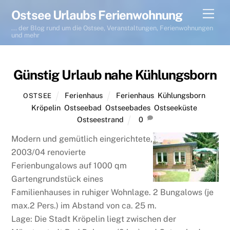
Skip
Men
Ostsee Urlaubs Ferienwohnung
to
... der Blog rund um die Ostsee, Veranstaltungen, Ferienwohnungen
content
und mehr
Günstig Urlaub nahe Kühlungsborn
Ferienhaus
Ferienhaus
,
Kühlungsborn
,
OSTSEE
Kröpelin
,
Ostseebad
,
Ostseebades
,
Ostseeküste
,
Ostseestrand
0
Modern und gemütlich eingerichtete,
2003/04 renovierte
Ferienbungalows auf 1000 qm
Gartengrundstück eines
Familienhauses in ruhiger Wohnlage. 2 Bungalows (je
max.2 Pers.) im Abstand von ca. 25 m.
Lage: Die Stadt Kröpelin liegt zwischen der