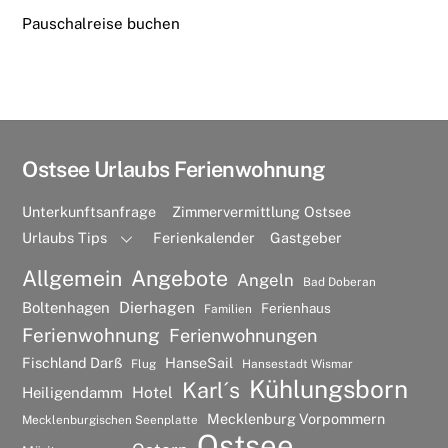
Pauschalreise buchen
Ostsee Urlaubs Ferienwohnung
Unterkunftsanfrage
Zimmervermittlung Ostsee
Urlaubs Tips
Ferienkalender
Gastgeber
Allgemein
Angebote
Angeln
Bad Doberan
Dierhagen
Boltenhagen
Ferienhaus
Familien
Ferienwohnung
Ferienwohnungen
Fischland Darß
HanseSail
Flug
Hansestadt Wismar
Kühlungsborn
Karl´s
Hotel
Heiligendamm
Mecklenburg Vorpommern
Mecklenburgischen Seenplatte
Ostsee