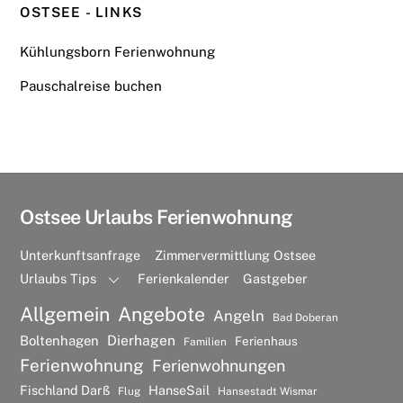
OSTSEE - LINKS
Kühlungsborn Ferienwohnung
Pauschalreise buchen
Ostsee Urlaubs Ferienwohnung
Unterkunftsanfrage
Zimmervermittlung Ostsee
Urlaubs Tips
Ferienkalender
Gastgeber
Allgemein
Angebote
Angeln
Bad Doberan
Dierhagen
Boltenhagen
Ferienhaus
Familien
Ferienwohnung
Ferienwohnungen
Fischland Darß
HanseSail
Flug
Hansestadt Wismar