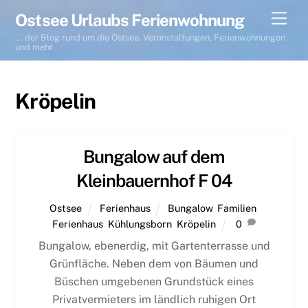
Skip
Men
Ostsee Urlaubs Ferienwohnung
to
... der Blog rund um die Ostsee, Veranstaltungen, Ferienwohnungen
content
und mehr
Kröpelin
Bungalow auf dem
Kleinbauernhof F 04
Ostsee
Ferienhaus
Bungalow
,
Familien
,
Ferienhaus
,
Kühlungsborn
,
Kröpelin
0
Bungalow, ebenerdig, mit Gartenterrasse und
Grünfläche. Neben dem von Bäumen und
Büschen umgebenen Grundstück eines
Privatvermieters im ländlich ruhigen Ort