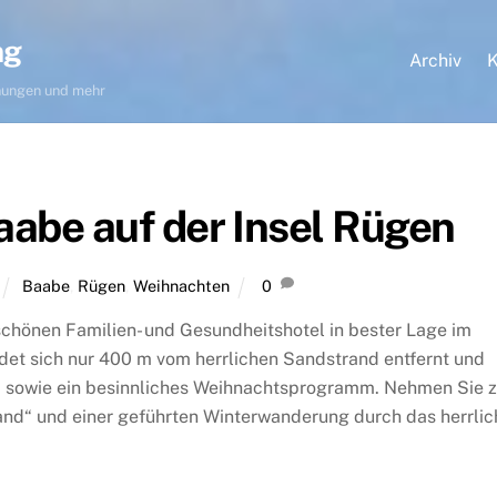
ng
Archiv
K
hnungen und mehr
aabe auf der Insel Rügen
Baabe
,
Rügen
,
Weihnachten
0
 schönen Familien- und Gesundheitshotel in bester Lage im
det sich nur 400 m vom herrlichen Sandstrand entfernt und
t, sowie ein besinnliches Weihnachtsprogramm. Nehmen Sie z
and“ und einer geführten Winterwanderung durch das herrlic