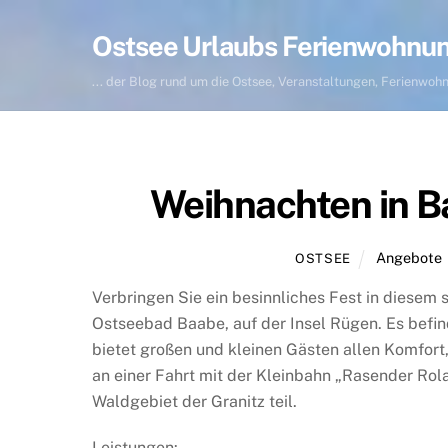
Skip
to
Ostsee Urlaubs Ferienwohnu
content
... der Blog rund um die Ostsee, Veranstaltungen, Ferienwo
Weihnachten in B
Angebote
OSTSEE
Verbringen Sie ein besinnliches Fest in diesem
Ostseebad Baabe, auf der Insel Rügen. Es befin
bietet großen und kleinen Gästen allen Komfor
an einer Fahrt mit der Kleinbahn „Rasender Rol
Waldgebiet der Granitz teil.
Leistungen: