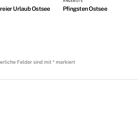
ANGEBOTE
freier Urlaub Ostsee
Pfingsten Ostsee
erliche Felder sind mit
*
markiert