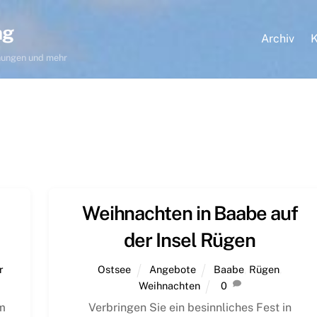
ng
Archiv
K
hnungen und mehr
Weihnachten in Baabe auf
der Insel Rügen
r
Ostsee
Angebote
Baabe
,
Rügen
,
Weihnachten
0
m
Verbringen Sie ein besinnliches Fest in