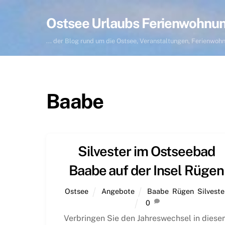
Skip
to
Ostsee Urlaubs Ferienwohnu
content
... der Blog rund um die Ostsee, Veranstaltungen, Ferienwo
Baabe
Silvester im Ostseebad
Baabe auf der Insel Rügen
Ostsee
Angebote
Baabe
,
Rügen
,
Silveste
0
Verbringen Sie den Jahreswechsel in diese