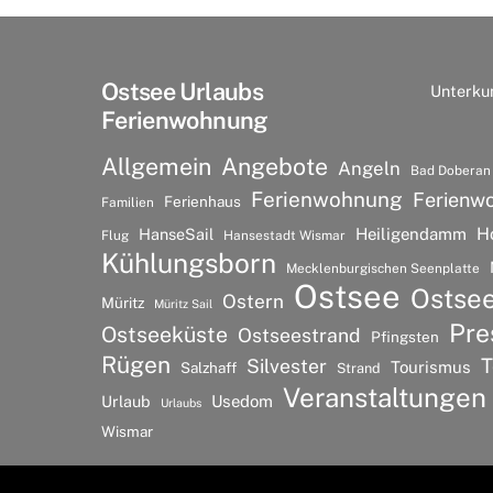
Ostsee Urlaubs
Unterku
Ferienwohnung
Allgemein
Angebote
Angeln
Bad Doberan
Ferienwohnung
Ferienw
Ferienhaus
Familien
H
HanseSail
Heiligendamm
Flug
Hansestadt Wismar
Kühlungsborn
Mecklenburgischen Seenplatte
Ostsee
Ostse
Ostern
Müritz
Müritz Sail
Pre
Ostseeküste
Ostseestrand
Pfingsten
Rügen
T
Silvester
Tourismus
Salzhaff
Strand
Veranstaltungen
Urlaub
Usedom
Urlaubs
Wismar
©
Ostsee Urlaubs Ferienwohnung
2026