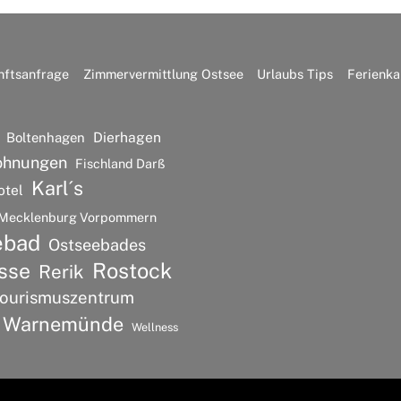
nftsanfrage
Zimmervermittlung Ostsee
Urlaubs Tips
Ferienka
Dierhagen
Boltenhagen
ohnungen
Fischland Darß
Karl´s
otel
Mecklenburg Vorpommern
ebad
Ostseebades
Rostock
sse
Rerik
ourismuszentrum
Warnemünde
Wellness