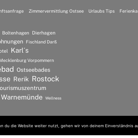
nftsanfrage
Zimmervermittlung Ostsee
Urlaubs Tips
Ferienka
Dierhagen
Boltenhagen
ohnungen
Fischland Darß
Karl´s
otel
Mecklenburg Vorpommern
ebad
Ostseebades
Rostock
sse
Rerik
ourismuszentrum
Warnemünde
Wellness
n du die Website weiter nutzt, gehen wir von deinem Einverständnis a