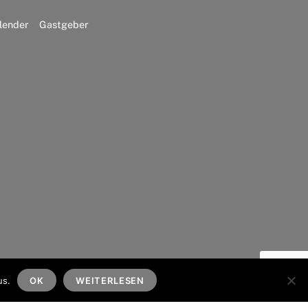
lender
Gastgeber
Back
To
us.
OK
WEITERLESEN
Top