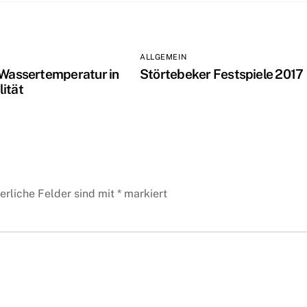
ALLGEMEIN
 Wassertemperatur in
Störtebeker Festspiele 2017
ität
erliche Felder sind mit
*
markiert