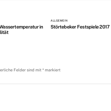
ALLGEMEIN
 Wassertemperatur in
Störtebeker Festspiele 2017
ität
erliche Felder sind mit
*
markiert