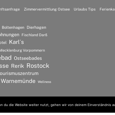
nftsanfrage
Zimmervermittlung Ostsee
Urlaubs Tips
Ferienka
Dierhagen
Boltenhagen
ohnungen
Fischland Darß
Karl´s
otel
Mecklenburg Vorpommern
ebad
Ostseebades
Rostock
sse
Rerik
ourismuszentrum
Warnemünde
Wellness
n du die Website weiter nutzt, gehen wir von deinem Einverständnis a