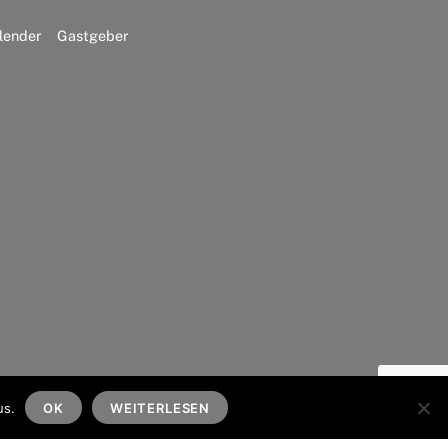
lender
Gastgeber
Back
To
us.
OK
WEITERLESEN
Top