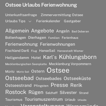
Ostsee Urlaubs Ferienwohnung
Unterkunftsanfrage
Zimmervermittlung Ostsee
Urlaubs Tips
Ferienkalender
Gastgeber
Allgemein
Angebote
Angeln
Bad Doberan
Dierhagen
Boltenhagen
Ferienhaus
Familien
Ferienwohnung
Ferienwohnungen
Fischland Darß
HanseSail
Flug
Hansestadt Wismar
Kühlungsborn
Karl´s
Hotel
Heiligendamm
Mecklenburg Vorpommern
Mecklenburgischen Seenplatte
Ostsee
Ostern
Müritz
Müritz Sail
Ostseebad
Ostseeküste
Ostseebades
Presse
Rerik
Ostseestrand
Pfingsten
Rostock
Rügen
Silvester
Salzhaff
Strand
Tourismuszentrum
Tourismus
Urlaub
Urlaubs
Veranstaltungen