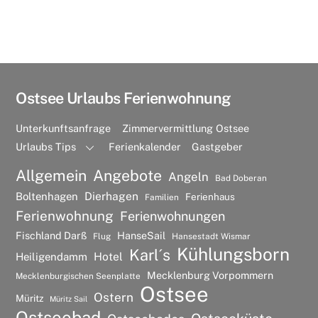
Ostsee Urlaubs Ferienwohnung
Unterkunftsanfrage
Zimmervermittlung Ostsee
Urlaubs Tips
Ferienkalender
Gastgeber
Allgemein
Angebote
Angeln
Bad Doberan
Dierhagen
Boltenhagen
Ferienhaus
Familien
Ferienwohnung
Ferienwohnungen
Fischland Darß
HanseSail
Flug
Hansestadt Wismar
Kühlungsborn
Karl´s
Hotel
Heiligendamm
Mecklenburg Vorpommern
Mecklenburgischen Seenplatte
Ostsee
Ostern
Müritz
Müritz Sail
Ostseebad