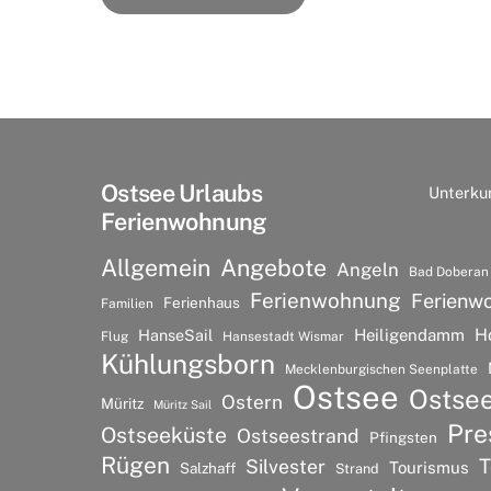
Ostsee Urlaubs
Unterku
Ferienwohnung
Allgemein
Angebote
Angeln
Bad Doberan
Ferienwohnung
Ferienw
Ferienhaus
Familien
H
HanseSail
Heiligendamm
Flug
Hansestadt Wismar
Kühlungsborn
Mecklenburgischen Seenplatte
Ostsee
Ostse
Ostern
Müritz
Müritz Sail
Pre
Ostseeküste
Ostseestrand
Pfingsten
Rügen
T
Silvester
Tourismus
Salzhaff
Strand