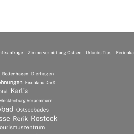
nftsanfrage
Zimmervermittlung Ostsee
Urlaubs Tips
Ferienka
Dierhagen
Boltenhagen
ohnungen
Fischland Darß
Karl´s
otel
Mecklenburg Vorpommern
ebad
Ostseebades
Rostock
sse
Rerik
ourismuszentrum