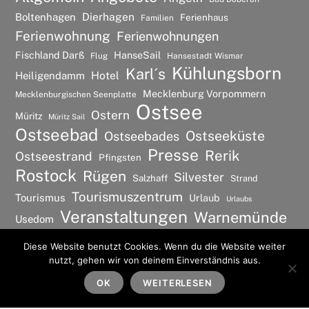
Dierhagen
Boltenhagen
Ferienhaus
Familien
Ferienwohnung
Ferienwohnungen
Fischland Darß
HanseSail
Flug
Hansestadt Wismar
Kühlungsborn
Karl´s
Hotel
Heiligendamm
Mecklenburg Vorpommern
Mecklenburgischen Seenplatte
Ostsee
Ostern
Müritz
Müritz Sail
Ostseebad
Ostseeküste
Ostseebades
Presse
Rerik
Ostseestrand
Pfingsten
Rostock
Rügen
Silvester
Salzhaff
Strand
Tourismuszentrum
Tourismus
Urlaub
Urlaubs
Veranstaltungen
Warnemünde
Usedom
Wismar
Wellness
Diese Website benutzt Cookies. Wenn du die Website weiter
nutzt, gehen wir von deinem Einverständnis aus.
©
Ostsee Urlaubs Ferienwohnung
2026
Back
To
OK
WEITERLESEN
Powered by
WordPress
•
Themify WordPress Themes
Top