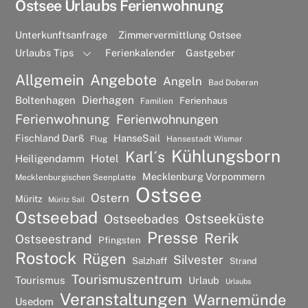
Ostsee Urlaubs Ferienwohnung
Unterkunftsanfrage
Zimmervermittlung Ostsee
Urlaubs Tips
Ferienkalender
Gastgeber
Allgemein
Angebote
Angeln
Bad Doberan
Dierhagen
Boltenhagen
Ferienhaus
Familien
Ferienwohnung
Ferienwohnungen
Fischland Darß
HanseSail
Flug
Hansestadt Wismar
Kühlungsborn
Karl´s
Hotel
Heiligendamm
Mecklenburg Vorpommern
Mecklenburgischen Seenplatte
Ostsee
Ostern
Müritz
Müritz Sail
Ostseebad
Ostseeküste
Ostseebades
Presse
Rerik
Ostseestrand
Pfingsten
Rostock
Rügen
Silvester
Salzhaff
Strand
Tourismuszentrum
Tourismus
Urlaub
Urlaubs
Veranstaltungen
Warnemünde
Usedom