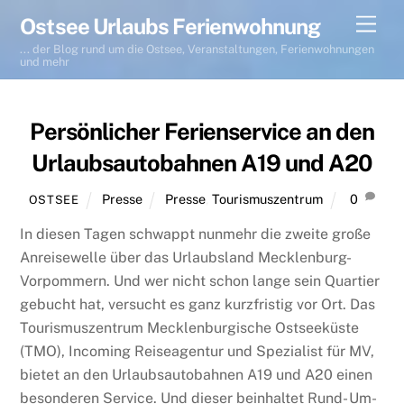
Skip
Men
Ostsee Urlaubs Ferienwohnung
to
... der Blog rund um die Ostsee, Veranstaltungen, Ferienwohnungen
content
und mehr
Persönlicher Ferienservice an den
Urlaubsautobahnen A19 und A20
Presse
Presse
,
Tourismuszentrum
0
OSTSEE
In diesen Tagen schwappt nunmehr die zweite große
Anreisewelle über das Urlaubsland Mecklenburg-
Vorpommern. Und wer nicht schon lange sein Quartier
gebucht hat, versucht es ganz kurzfristig vor Ort. Das
Tourismuszentrum Mecklenburgische Ostseeküste
(TMO), Incoming Reiseagentur und Spezialist für MV,
bietet an den Urlaubsautobahnen A19 und A20 einen
besonderen Service. Und dieser beinhaltet Rund- Um-