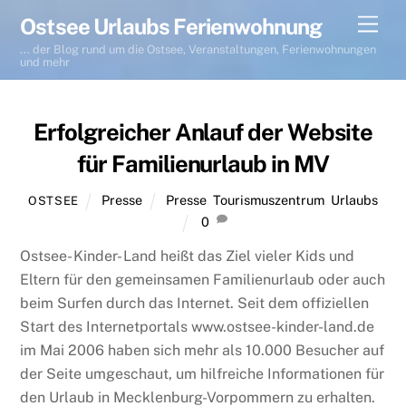
Skip
Men
Ostsee Urlaubs Ferienwohnung
to
... der Blog rund um die Ostsee, Veranstaltungen, Ferienwohnungen
content
und mehr
Erfolgreicher Anlauf der Website
für Familienurlaub in MV
Presse
Presse
,
Tourismuszentrum
,
Urlaubs
OSTSEE
0
Ostsee- Kinder- Land heißt das Ziel vieler Kids und
Eltern für den gemeinsamen Familienurlaub oder auch
beim Surfen durch das Internet. Seit dem offiziellen
Start des Internetportals www.ostsee-kinder-land.de
im Mai 2006 haben sich mehr als 10.000 Besucher auf
der Seite umgeschaut, um hilfreiche Informationen für
den Urlaub in Mecklenburg-Vorpommern zu erhalten.