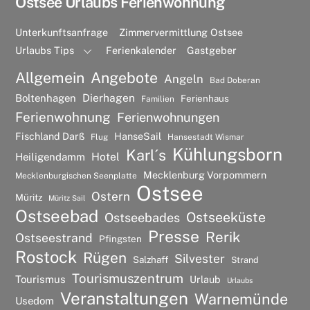
Ostsee Urlaubs Ferienwohnung
Unterkunftsanfrage
Zimmervermittlung Ostsee
Urlaubs Tips
Ferienkalender
Gastgeber
Allgemein
Angebote
Angeln
Bad Doberan
Dierhagen
Boltenhagen
Ferienhaus
Familien
Ferienwohnung
Ferienwohnungen
Fischland Darß
HanseSail
Flug
Hansestadt Wismar
Kühlungsborn
Karl´s
Hotel
Heiligendamm
Mecklenburg Vorpommern
Mecklenburgischen Seenplatte
Ostsee
Ostern
Müritz
Müritz Sail
Ostseebad
Ostseeküste
Ostseebades
Presse
Rerik
Ostseestrand
Pfingsten
Rostock
Rügen
Silvester
Salzhaff
Strand
Tourismuszentrum
Tourismus
Urlaub
Urlaubs
Veranstaltungen
Warnemünde
Usedom