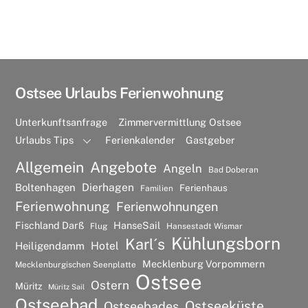
Ostsee Urlaubs Ferienwohnung
Unterkunftsanfrage
Zimmervermittlung Ostsee
Urlaubs Tips
Ferienkalender
Gastgeber
Allgemein
Angebote
Angeln
Bad Doberan
Dierhagen
Boltenhagen
Ferienhaus
Familien
Ferienwohnung
Ferienwohnungen
Fischland Darß
HanseSail
Flug
Hansestadt Wismar
Kühlungsborn
Karl´s
Hotel
Heiligendamm
Mecklenburg Vorpommern
Mecklenburgischen Seenplatte
Ostsee
Ostern
Müritz
Müritz Sail
Ostseebad
Ostseeküste
Ostseebades