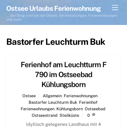
Skip
Men
Ostsee Urlaubs Ferienwohnung
to
... der Blog rund um die Ostsee, Veranstaltungen, Ferienwohnungen
content
und mehr
Bastorfer Leuchturm Buk
Ferienhof am Leuchtturm F
790 im Ostseebad
Kühlungsborn
Ostsee
Allgemein
,
Ferienwohnungen
Bastorfer Leuchturm Buk
,
Ferienhof
,
Ferienwohnungen
,
Kühlungsborn
,
Ostseebad
,
Ostseestrand
,
Steilküste
0
Idyllisch gelegenes Landhaus mit 4