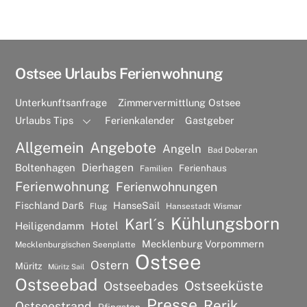
Ostsee Urlaubs Ferienwohnung
Unterkunftsanfrage
Zimmervermittlung Ostsee
Urlaubs Tips
Ferienkalender
Gastgeber
Allgemein
Angebote
Angeln
Bad Doberan
Dierhagen
Boltenhagen
Ferienhaus
Familien
Ferienwohnung
Ferienwohnungen
Fischland Darß
HanseSail
Flug
Hansestadt Wismar
Kühlungsborn
Karl´s
Hotel
Heiligendamm
Mecklenburg Vorpommern
Mecklenburgischen Seenplatte
Ostsee
Ostern
Müritz
Müritz Sail
Ostseebad
Ostseeküste
Ostseebades
Presse
Rerik
Ostseestrand