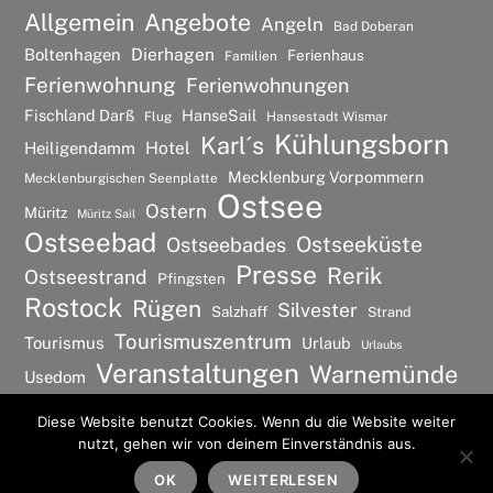
Allgemein
Angebote
Angeln
Bad Doberan
Dierhagen
Boltenhagen
Ferienhaus
Familien
Ferienwohnung
Ferienwohnungen
Fischland Darß
HanseSail
Flug
Hansestadt Wismar
Kühlungsborn
Karl´s
Hotel
Heiligendamm
Mecklenburg Vorpommern
Mecklenburgischen Seenplatte
Ostsee
Ostern
Müritz
Müritz Sail
Ostseebad
Ostseeküste
Ostseebades
Presse
Rerik
Ostseestrand
Pfingsten
Rostock
Rügen
Silvester
Salzhaff
Strand
Tourismuszentrum
Tourismus
Urlaub
Urlaubs
Veranstaltungen
Warnemünde
Usedom
Wismar
Wellness
Diese Website benutzt Cookies. Wenn du die Website weiter
nutzt, gehen wir von deinem Einverständnis aus.
©
Ostsee Urlaubs Ferienwohnung
2026
Back
To
OK
WEITERLESEN
Powered by
WordPress
•
Themify WordPress Themes