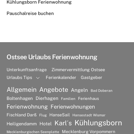
Kühlungsborn Ferienwohnung
Pauschalreise buchen
Ostsee Urlaubs Ferienwohnung
Unterkunftsanfrage
Zimmervermittlung Ostsee
Urlaubs Tips
Ferienkalender
Gastgeber
Allgemein
Angebote
Angeln
Bad Doberan
Dierhagen
Boltenhagen
Ferienhaus
Familien
Ferienwohnung
Ferienwohnungen
Fischland Darß
HanseSail
Flug
Hansestadt Wismar
Kühlungsborn
Karl´s
Hotel
Heiligendamm
Mecklenburg Vorpommern
Mecklenburgischen Seenplatte