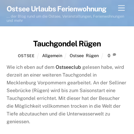
Skip
Men
Ostsee Urlaubs Ferienwohnung
to
... der Blog rund um die Ostsee, Veranstaltungen, Ferienwohnungen
content
und mehr
Tauchgondel Rügen
Allgemein
Ostsee
,
Rügen
0
OSTSEE
Wie ich eben auf dem
Ostseeclub
gelesen habe, wird
derzeit an einer weiteren Tauchgondel in
Mecklenburg Vorpommern gearbeitet. An der Selliner
Seebrücke (Rügen) wird bis zum Saisonstart eine
Tauchgondel errichtet. Mit dieser hat der Besucher
die Möglichkeit vollkommen trocken in die Welt der
Tiefe abzutauchen und die Unterwasserwelt zu
geniessen.