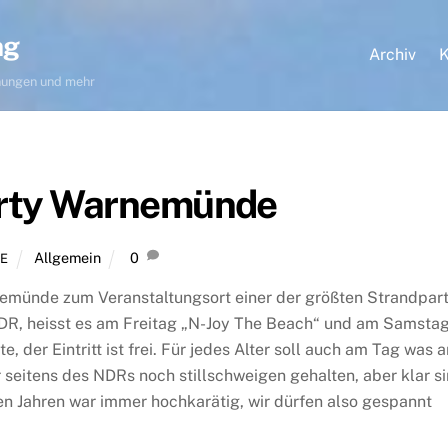
ng
Archiv
K
hnungen und mehr
rty Warnemünde
Allgemein
0
E
rnemünde zum Veranstaltungsort einer der größten Strandpar
DR, heisst es am Freitag „N-Joy The Beach“ und am Samsta
 der Eintritt ist frei. Für jedes Alter soll auch am Tag was 
seitens des NDRs noch stillschweigen gehalten, aber klar s
zten Jahren war immer hochkarätig, wir dürfen also gespannt