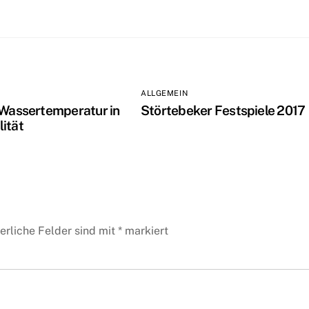
ALLGEMEIN
 Wassertemperatur in
Störtebeker Festspiele 2017
ität
erliche Felder sind mit
*
markiert