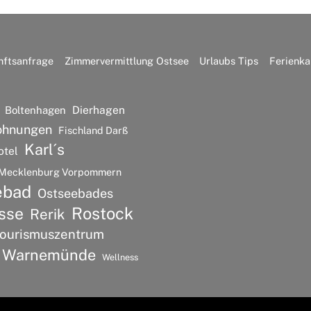
nftsanfrage
Zimmervermittlung Ostsee
Urlaubs Tips
Ferienka
Dierhagen
Boltenhagen
ohnungen
Fischland Darß
Karl´s
otel
Mecklenburg Vorpommern
ebad
Ostseebades
Rostock
sse
Rerik
ourismuszentrum
Warnemünde
Wellness