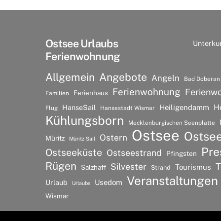
Ostsee Urlaubs
Unterku
Ferienwohnung
Allgemein
Angebote
Angeln
Bad Doberan
Ferienwohnung
Ferienw
Ferienhaus
Familien
H
HanseSail
Heiligendamm
Flug
Hansestadt Wismar
Kühlungsborn
Mecklenburgischen Seenplatte
Ostsee
Ostse
Ostern
Müritz
Müritz Sail
Pre
Ostseeküste
Ostseestrand
Pfingsten
Rügen
T
Silvester
Tourismus
Salzhaff
Strand
Veranstaltungen
Urlaub
Usedom
Urlaubs
Wismar
©
Ostsee Urlaubs Ferienwohnung
2026