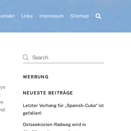
Search
ontakt
Links
Impressum
Sitemap
WERBUNG
tys
NEUESTE BEITRÄGE
g
am
Letzter Vorhang für „Spanish-Cuba“ ist
ind
gefallen!
Ostseeküsten-Radweg wird in