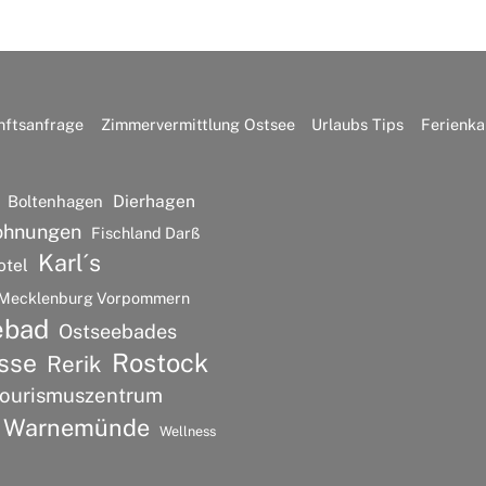
nftsanfrage
Zimmervermittlung Ostsee
Urlaubs Tips
Ferienka
Dierhagen
Boltenhagen
ohnungen
Fischland Darß
Karl´s
otel
Mecklenburg Vorpommern
ebad
Ostseebades
Rostock
sse
Rerik
ourismuszentrum
Warnemünde
Wellness