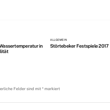
ALLGEMEIN
 Wassertemperatur in
Störtebeker Festspiele 2017
ität
erliche Felder sind mit
*
markiert