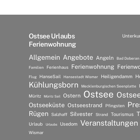
Ostsee Urlaubs
Unterku
Ferienwohnung
Allgemein
Angebote
Angeln
Bad Doberan
Ferienwohnung
Ferienw
Ferienhaus
Familien
H
HanseSail
Heiligendamm
Flug
Hansestadt Wismar
Kühlungsborn
Mecklenburgischen Seenplatte
Ostsee
Ostse
Ostern
Müritz
Müritz Sail
Pre
Ostseeküste
Ostseestrand
Pfingsten
Rügen
T
Silvester
Tourismus
Salzhaff
Strand
Veranstaltungen
Urlaub
Usedom
Urlaubs
Wismar