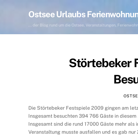
Skip
to
Ostsee Urlaubs Ferienwohnu
content
... der Blog rund um die Ostsee, Veranstaltungen, Ferienwo
Störtebeker 
Besu
OSTSE
Die Störtebeker Festspiele 2009 gingen am let
Insgesamt besuchten 394 766 Gäste in diesem J
Insgesamt sind die rund 17000 Gäste mehr als im
Veranstaltung musste ausfallen und es gab nur 