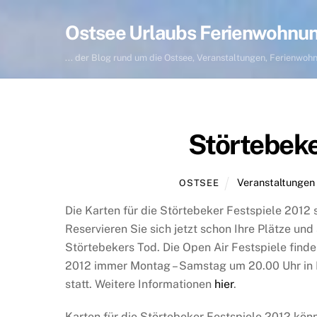
Skip
to
Ostsee Urlaubs Ferienwohnu
content
... der Blog rund um die Ostsee, Veranstaltungen, Ferienwo
Störtebeke
Veranstaltungen
OSTSEE
Die Karten für die Störtebeker Festspiele 2012 
Reservieren Sie sich jetzt schon Ihre Plätze und
Störtebekers Tod. Die Open Air Festspiele finde
2012 immer Montag – Samstag um 20.00 Uhr in 
statt. Weitere Informationen
hier
.
Karten für die Störtebeker Festspiele 2012 kön