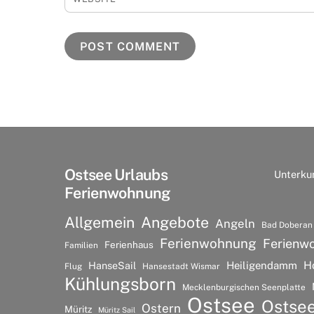
Ostsee Urlaubs
Unterku
Ferienwohnung
Allgemein
Angebote
Angeln
Bad Doberan
Ferienwohnung
Ferienw
Ferienhaus
Familien
H
HanseSail
Heiligendamm
Flug
Hansestadt Wismar
Kühlungsborn
Mecklenburgischen Seenplatte
Ostsee
Ostse
Ostern
Müritz
Müritz Sail