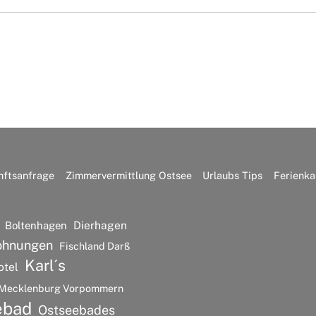
nftsanfrage
Zimmervermittlung Ostsee
Urlaubs Tips
Ferienka
Dierhagen
Boltenhagen
ohnungen
Fischland Darß
Karl´s
otel
Mecklenburg Vorpommern
ebad
Ostseebades