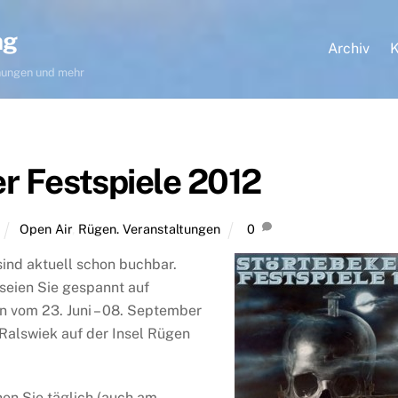
ng
Archiv
K
hnungen und mehr
r Festspiele 2012
Open Air
,
Rügen. Veranstaltungen
0
sind aktuell schon buchbar.
 seien Sie gespannt auf
n vom 23. Juni – 08. September
Ralswiek auf der Insel Rügen
nen Sie täglich (auch am