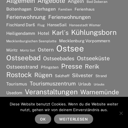
Allgemein
Angebote
Angeln
Bad Doberan
Dierhagen
Boltenhagen
Ferienhaus
Familien
Ferienwohnung
Ferienwohnungen
Fischland Darß
HanseSail
Flug
Hansestadt Wismar
Kühlungsborn
Karl´s
Hotel
Heiligendamm
Mecklenburg Vorpommern
Mecklenburgischen Seenplatte
Ostsee
Ostern
Müritz
Müritz Sail
Ostseebad
Ostseeküste
Ostseebades
Presse
Rerik
Ostseestrand
Pfingsten
Rostock
Rügen
Silvester
Salzhaff
Strand
Tourismuszentrum
Tourismus
Urlaub
Urlaubs
Veranstaltungen
Warnemünde
Usedom
Wismar
Wellness
Diese Website benutzt Cookies. Wenn du die Website weiter
nutzt, gehen wir von deinem Einverständnis aus.
©
Ostsee Urlaubs Ferienwohnung
2026
Back
To
OK
WEITERLESEN
Powered by
WordPress
•
Themify WordPress Themes
Top