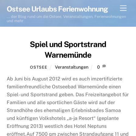
Skip
Men
Ostsee Urlaubs Ferienwohnung
to
... der Blog rund um die Ostsee, Veranstaltungen, Ferienwohnungen
content
und mehr
Spiel und Sportstrand
Warnemünde
Veranstaltungen
0
OSTSEE
Ab Juni bis August 2012 wird es auch imzertifizierte
familienfreundliche Ostseebad Warnemünde einen
Spiel- und Sportstrand geben. Das Freizeitangebot für
Familien und alle sportlichen Gäste wird auf der
Strandhöhe des ehemaligen Erlebnisbades Samoa
und künftigen Volkshotels „a-ja Resort“ (geplante
Eröffnung 2013) westlich des Hotel Neptuns
eröffnet.Auf 7500 qm zwischen Strandaufgang 11 und