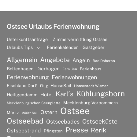
Ostsee Urlaubs Ferienwohnung
Unterkunftsanfrage
Zimmervermittlung Ostsee
Urlaubs Tips
Ferienkalender
Gastgeber
Allgemein
Angebote
Angeln
Bad Doberan
Dierhagen
Boltenhagen
Ferienhaus
Familien
Ferienwohnung
Ferienwohnungen
Fischland Darß
HanseSail
Flug
Hansestadt Wismar
Kühlungsborn
Karl´s
Hotel
Heiligendamm
Mecklenburg Vorpommern
Mecklenburgischen Seenplatte
Ostsee
Ostern
Müritz
Müritz Sail
Ostseebad
Ostseeküste
Ostseebades
Presse
Rerik
Ostseestrand
Pfingsten