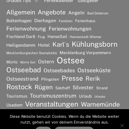
Urlaubs Tips
Ferienkalender
Gastgeber
Allgemein
Angebote
Angeln
Bad Doberan
Dierhagen
Boltenhagen
Ferienhaus
Familien
Ferienwohnung
Ferienwohnungen
Fischland Darß
HanseSail
Flug
Hansestadt Wismar
Kühlungsborn
Karl´s
Hotel
Heiligendamm
Mecklenburg Vorpommern
Mecklenburgischen Seenplatte
Ostsee
Ostern
Müritz
Müritz Sail
Ostseebad
Ostseeküste
Ostseebades
Presse
Rerik
Ostseestrand
Pfingsten
Rostock
Rügen
Silvester
Salzhaff
Strand
Tourismuszentrum
Tourismus
Urlaub
Urlaubs
Veranstaltungen
Warnemünde
Usedom
Wismar
Wellness
Diese Website benutzt Cookies. Wenn du die Website weiter
nutzt, gehen wir von deinem Einverständnis aus.
©
Ostsee Urlaubs Ferienwohnung
2026
Back