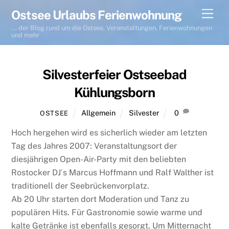
Skip
Men
Ostsee Urlaubs Ferienwohnung
to
... der Blog rund um die Ostsee, Veranstaltungen, Ferienwohnungen
content
und mehr
Silvesterfeier Ostseebad
Kühlungsborn
Allgemein
Silvester
0
OSTSEE
Hoch hergehen wird es sicherlich wieder am letzten
Tag des Jahres 2007: Veranstaltungsort der
diesjährigen Open-Air-Party mit den beliebten
Rostocker DJ´s Marcus Hoffmann und Ralf Walther ist
traditionell der Seebrückenvorplatz.
Ab 20 Uhr starten dort Moderation und Tanz zu
populären Hits. Für Gastronomie sowie warme und
kalte Getränke ist ebenfalls gesorgt. Um Mitternacht