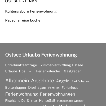
OSTSEE - LINKS
Kühlungsborn Ferienwohnung
Pauschalreise buchen
Ostsee Urlaubs Ferienwohnung
Unterkunftsanfrage
Zimmervermittlung Ostsee
Urlaubs Tips
Ferienkalender
Gastgeber
Allgemein
Angebote
Angeln
Bad Doberan
Dierhagen
Boltenhagen
Ferienhaus
Familien
Ferienwohnung
Ferienwohnungen
Fischland Darß
HanseSail
Flug
Hansestadt Wismar