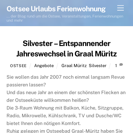
Skip
Men
Ostsee Urlaubs Ferienwohnung
to
... der Blog rund um die Ostsee, Veranstaltungen, Ferienwohnungen
content
und mehr
Silvester – Entspannender
Jahreswechsel in Graal Müritz
Angebote
Graal Müritz
,
Silvester
1
OSTSEE
Sie wollen das Jahr 2007 noch einmal langsam Revue
passieren lassen?
Und das neue Jahr an einem der schönsten Flecken an
der Ostseeküste willkommen heißen?
Die 3-Raum Wohnung mit Balkon, Küche, Sitzgruppe,
Radio, Mikrowelle, Kühlschrank, TV und Dusche/WC
bietet Ihnen den nötigen Komfort.
Ruhig gelegen im Ostseebad Graal-Müritz haben Sie