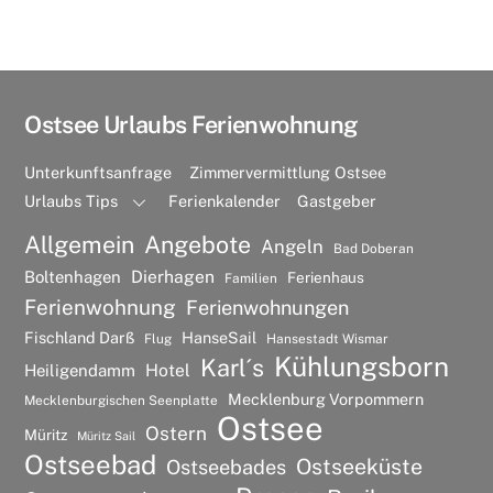
Ostsee Urlaubs Ferienwohnung
Unterkunftsanfrage
Zimmervermittlung Ostsee
Urlaubs Tips
Ferienkalender
Gastgeber
Allgemein
Angebote
Angeln
Bad Doberan
Dierhagen
Boltenhagen
Ferienhaus
Familien
Ferienwohnung
Ferienwohnungen
Fischland Darß
HanseSail
Flug
Hansestadt Wismar
Kühlungsborn
Karl´s
Hotel
Heiligendamm
Mecklenburg Vorpommern
Mecklenburgischen Seenplatte
Ostsee
Ostern
Müritz
Müritz Sail
Ostseebad
Ostseeküste
Ostseebades