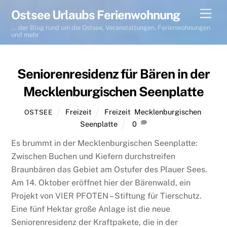
Skip
Men
Ostsee Urlaubs Ferienwohnung
to
... der Blog rund um die Ostsee, Veranstaltungen, Ferienwohnungen
content
und mehr
Seniorenresidenz für Bären in der
Mecklenburgischen Seenplatte
Freizeit
Freizeit
,
Mecklenburgischen
,
OSTSEE
Seenplatte
0
Es brummt in der Mecklenburgischen Seenplatte:
Zwischen Buchen und Kiefern durchstreifen
Braunbären das Gebiet am Ostufer des Plauer Sees.
Am 14. Oktober eröffnet hier der Bärenwald, ein
Projekt von VIER PFOTEN – Stiftung für Tierschutz.
Eine fünf Hektar große Anlage ist die neue
Seniorenresidenz der Kraftpakete, die in der