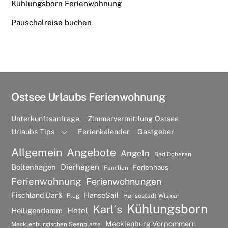
Kühlungsborn Ferienwohnung
Pauschalreise buchen
Ostsee Urlaubs Ferienwohnung
Unterkunftsanfrage
Zimmervermittlung Ostsee
Urlaubs Tips
Ferienkalender
Gastgeber
Allgemein
Angebote
Angeln
Bad Doberan
Dierhagen
Boltenhagen
Ferienhaus
Familien
Ferienwohnung
Ferienwohnungen
Fischland Darß
HanseSail
Flug
Hansestadt Wismar
Kühlungsborn
Karl´s
Hotel
Heiligendamm
Mecklenburg Vorpommern
Mecklenburgischen Seenplatte