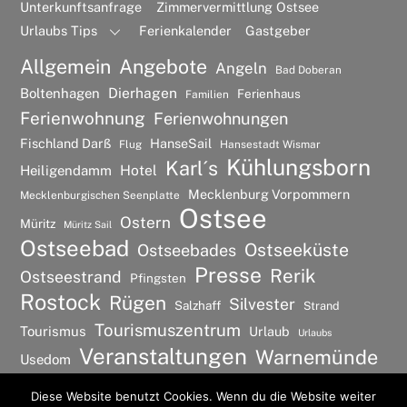
Unterkunftsanfrage
Zimmervermittlung Ostsee
Urlaubs Tips
Ferienkalender
Gastgeber
Allgemein
Angebote
Angeln
Bad Doberan
Dierhagen
Boltenhagen
Ferienhaus
Familien
Ferienwohnung
Ferienwohnungen
Fischland Darß
HanseSail
Flug
Hansestadt Wismar
Kühlungsborn
Karl´s
Hotel
Heiligendamm
Mecklenburg Vorpommern
Mecklenburgischen Seenplatte
Ostsee
Ostern
Müritz
Müritz Sail
Ostseebad
Ostseeküste
Ostseebades
Presse
Rerik
Ostseestrand
Pfingsten
Rostock
Rügen
Silvester
Salzhaff
Strand
Tourismuszentrum
Tourismus
Urlaub
Urlaubs
Veranstaltungen
Warnemünde
Usedom
Wismar
Wellness
Diese Website benutzt Cookies. Wenn du die Website weiter