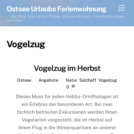
Skip
Men
Ostsee Urlaubs Ferienwohnung
to
... der Blog rund um die Ostsee, Veranstaltungen, Ferienwohnungen
content
und mehr
Vogelzug
Vogelzug im Herbst
Ostsee
Angebote
Natur
,
Salzhaff
,
Vogelzug
0
Dieses Muss für jeden Hobby- Ornithologen ist
ein Erlebnis der besonderen Art: Bei zwei
fachlich betreuten Exkursionen werden Ihnen
Vogelarten vorgestellt, die im Herbst auf
ihrem Flug in die Winterquartiere an unserer