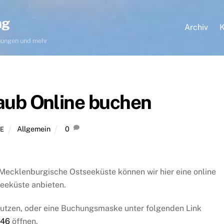
ng
Archiv
K
hnungen und mehr
aub Online buchen
Allgemein
0
E
ecklenburgische Ostseeküste können wir hier eine online
seeküste anbieten.
utzen, oder eine Buchungsmaske unter folgenden Link
446
öffnen.