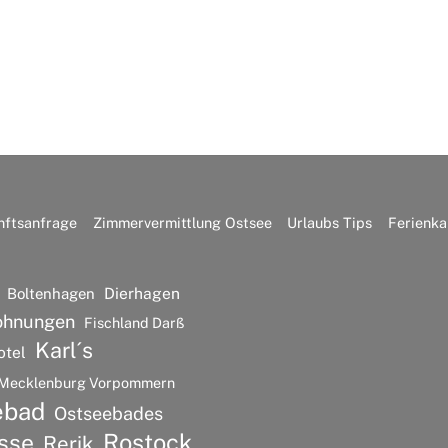
nftsanfrage
Zimmervermittlung Ostsee
Urlaubs Tips
Ferienka
Dierhagen
Boltenhagen
ohnungen
Fischland Darß
Karl´s
otel
Mecklenburg Vorpommern
ebad
Ostseebades
Rostock
sse
Rerik