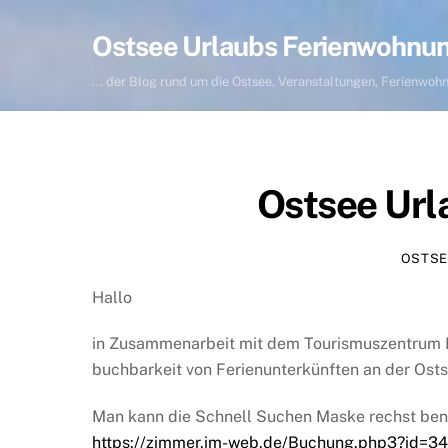
Skip
to
Ostsee Urlaubs Ferienwohnu
content
... der Blog rund um die Ostsee, Veranstaltungen, Ferienwo
Ostsee Url
OSTSE
Hallo
in Zusammenarbeit mit dem Tourismuszentrum M
buchbarkeit von Ferienunterkünften an der Ost
Man kann die Schnell Suchen Maske rechst ben
https://zimmer.im-web.de/Buchung.php3?id=3