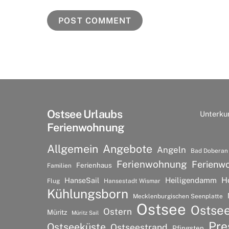
Ostsee Urlaubs
Unterku
Ferienwohnung
Allgemein
Angebote
Angeln
Bad Doberan
Ferienwohnung
Ferienw
Ferienhaus
Familien
H
HanseSail
Heiligendamm
Flug
Hansestadt Wismar
Kühlungsborn
Mecklenburgischen Seenplatte
Ostsee
Ostse
Ostern
Müritz
Müritz Sail
Pre
Ostseeküste
Ostseestrand
Pfingsten