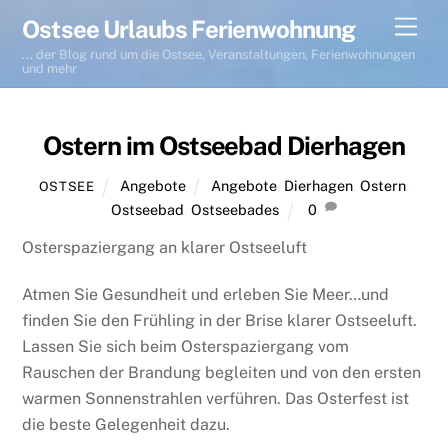
Skip
Men
Ostsee Urlaubs Ferienwohnung
to
... der Blog rund um die Ostsee, Veranstaltungen, Ferienwohnungen
content
und mehr
Ostern im Ostseebad Dierhagen
Angebote
Angebote
,
Dierhagen
,
Ostern
,
OSTSEE
Ostseebad
,
Ostseebades
0
Osterspaziergang an klarer Ostseeluft
Atmen Sie Gesundheit und erleben Sie Meer…und
finden Sie den Frühling in der Brise klarer Ostseeluft.
Lassen Sie sich beim Osterspaziergang vom
Rauschen der Brandung begleiten und von den ersten
warmen Sonnenstrahlen verführen. Das Osterfest ist
die beste Gelegenheit dazu.