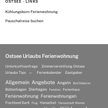
OSTSEE - LINKS
Kühlungsborn Ferienwohnung
Pauschalreise buchen
Ostsee Urlaubs Ferienwohnung
Unterkunftsanfrage
Zimmervermittlung Ostsee
Urlaubs Tips
Ferienkalender
Gastgeber
Allgemein
Angebote
Angeln
Bad Doberan
Dierhagen
Boltenhagen
Ferienhaus
Familien
Ferienwohnung
Ferienwohnungen
Fischland Darß
HanseSail
Flug
Hansestadt Wismar