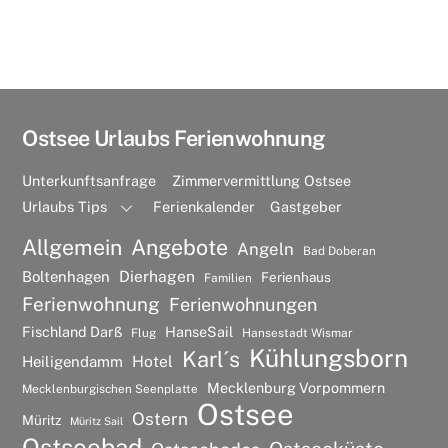
Ostsee Urlaubs Ferienwohnung
Unterkunftsanfrage
Zimmervermittlung Ostsee
Urlaubs Tips
Ferienkalender
Gastgeber
Allgemein
Angebote
Angeln
Bad Doberan
Dierhagen
Boltenhagen
Ferienhaus
Familien
Ferienwohnung
Ferienwohnungen
Fischland Darß
HanseSail
Flug
Hansestadt Wismar
Kühlungsborn
Karl´s
Hotel
Heiligendamm
Mecklenburg Vorpommern
Mecklenburgischen Seenplatte
Ostsee
Ostern
Müritz
Müritz Sail
Ostseebad