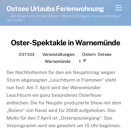
Skip
Men
Ostsee Urlaubs Ferienwohnung
to
... der Blog rund um die Ostsee, Veranstaltungen, Ferienwohnungen
content
und mehr
Oster-Spektakle in Warnemünde
Veranstaltungen
Ostern
,
Ostsee
,
OSTSEE
Warnemünde
1
Der Nachholtermin für den am Neujahrstag wegen
Sturm abgesagten „Leuchtturm in Flammen“ steht
nun fest: Am 7. April wird der Warenmünder
Leuchtturm ein ganz besonderes Osterfeuer
entfachen. Die für Neujahr produzierte Show mit dem
„Bolero“ von Ravel wird für 2008 aufgehoben. Das
Motto für den 7.April ist „Osterspaziergang“. Das
Vorprogramm wird wie gewohnt um 15 Uhr beginnen.