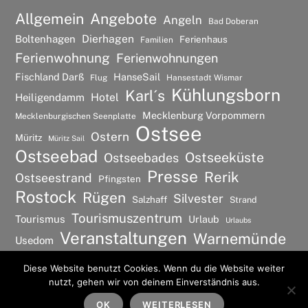
Allgemein
Angebote
Angeln
Bad Doberan
Dierhagen
Boltenhagen
Ferienhaus
Familien
Ferienwohnung
Ferienwohnungen
Fischland Darß
HanseSail
Flug
Hansestadt Wismar
Kühlungsborn
Karl´s
Hotel
Heiligendamm
Mecklenburg Vorpommern
Mecklenburgischen Seenplatte
Ostsee
Ostern
Müritz
Müritz Sail
Ostseebad
Ostseeküste
Ostseebades
Presse
Rerik
Ostseestrand
Pfingsten
Rostock
Rügen
Silvester
Salzhaff
Strand
Tourismuszentrum
Tourismus
Urlaub
Urlaubs
Veranstaltungen
Warnemünde
Usedom
Wismar
Wellness
Diese Website benutzt Cookies. Wenn du die Website weiter
nutzt, gehen wir von deinem Einverständnis aus.
©
Ostsee Urlaubs Ferienwohnung
2026
Back
To
OK
WEITERLESEN
Powered by
WordPress
•
Themify WordPress Themes