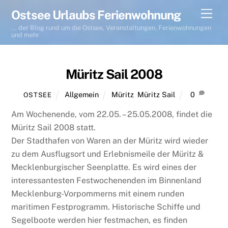
Skip
Men
Ostsee Urlaubs Ferienwohnung
to
... der Blog rund um die Ostsee, Veranstaltungen, Ferienwohnungen
content
und mehr
Müritz Sail 2008
Allgemein
Müritz
,
Müritz Sail
0
OSTSEE
Am Wochenende, vom 22.05. – 25.05.2008, findet die
Müritz Sail 2008 statt.
Der Stadthafen von Waren an der Müritz wird wieder
zu dem Ausflugsort und Erlebnismeile der Müritz &
Mecklenburgischer Seenplatte. Es wird eines der
interessantesten Festwochenenden im Binnenland
Mecklenburg-Vorpommerns mit einem runden
maritimen Festprogramm. Historische Schiffe und
Segelboote werden hier festmachen, es finden