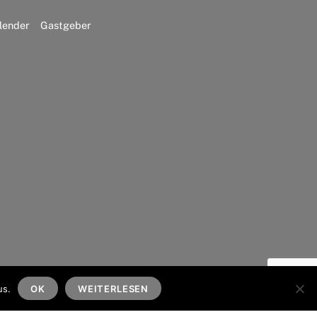
lender
Gastgeber
Back
To
us.
OK
WEITERLESEN
Top