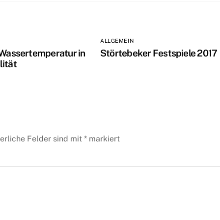
ALLGEMEIN
 Wassertemperatur in
Störtebeker Festspiele 2017
ität
erliche Felder sind mit
*
markiert