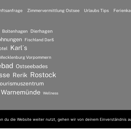
nftsanfrage
Zimmervermittlung Ostsee
Urlaubs Tips
Ferienka
Dierhagen
Boltenhagen
ohnungen
Fischland Darß
Karl´s
otel
Mecklenburg Vorpommern
ebad
Ostseebades
Rostock
sse
Rerik
ourismuszentrum
Warnemünde
Wellness
n du die Website weiter nutzt, gehen wir von deinem Einverständnis a