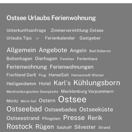
Ostsee Urlaubs Ferienwohnung
Unterkunftsanfrage
Zimmervermittlung Ostsee
Urlaubs Tips
Ferienkalender
Gastgeber
Allgemein
Angebote
Angeln
Bad Doberan
Dierhagen
Boltenhagen
Ferienhaus
Familien
Ferienwohnung
Ferienwohnungen
Fischland Darß
HanseSail
Flug
Hansestadt Wismar
Kühlungsborn
Karl´s
Hotel
Heiligendamm
Mecklenburg Vorpommern
Mecklenburgischen Seenplatte
Ostsee
Ostern
Müritz
Müritz Sail
Ostseebad
Ostseeküste
Ostseebades
Presse
Rerik
Ostseestrand
Pfingsten
Rostock
Rügen
Silvester
Salzhaff
Strand