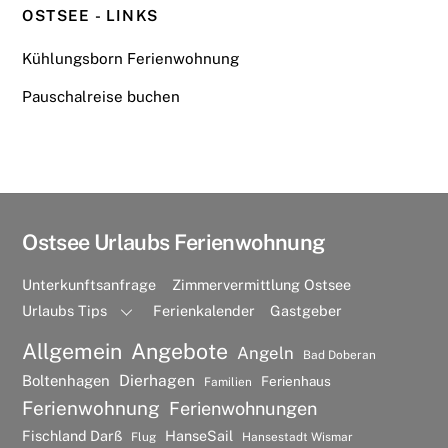
OSTSEE - LINKS
Kühlungsborn Ferienwohnung
Pauschalreise buchen
Ostsee Urlaubs Ferienwohnung
Unterkunftsanfrage
Zimmervermittlung Ostsee
Urlaubs Tips
Ferienkalender
Gastgeber
Allgemein
Angebote
Angeln
Bad Doberan
Dierhagen
Boltenhagen
Ferienhaus
Familien
Ferienwohnung
Ferienwohnungen
Fischland Darß
HanseSail
Flug
Hansestadt Wismar