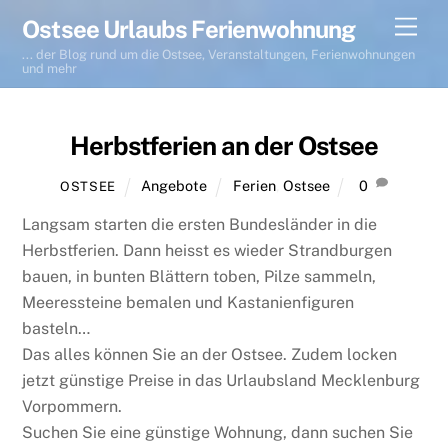
Skip
Men
Ostsee Urlaubs Ferienwohnung
to
... der Blog rund um die Ostsee, Veranstaltungen, Ferienwohnungen
content
und mehr
Herbstferien an der Ostsee
Angebote
Ferien
,
Ostsee
0
OSTSEE
Langsam starten die ersten Bundesländer in die
Herbstferien. Dann heisst es wieder Strandburgen
bauen, in bunten Blättern toben, Pilze sammeln,
Meeressteine bemalen und Kastanienfiguren
basteln…
Das alles können Sie an der Ostsee. Zudem locken
jetzt günstige Preise in das Urlaubsland Mecklenburg
Vorpommern.
Suchen Sie eine günstige Wohnung, dann suchen Sie