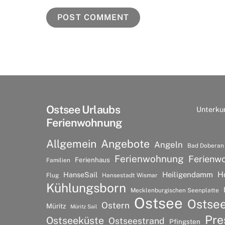
Ostsee Urlaubs
Unterku
Ferienwohnung
Allgemein
Angebote
Angeln
Bad Doberan
Ferienwohnung
Ferienw
Ferienhaus
Familien
H
HanseSail
Heiligendamm
Flug
Hansestadt Wismar
Kühlungsborn
Mecklenburgischen Seenplatte
Ostsee
Ostse
Ostern
Müritz
Müritz Sail
Pre
Ostseeküste
Ostseestrand
Pfingsten