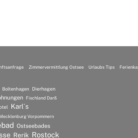
nftsanfrage
Zimmervermittlung Ostsee
Urlaubs Tips
Ferienka
Dierhagen
Boltenhagen
ohnungen
Fischland Darß
Karl´s
otel
Mecklenburg Vorpommern
ebad
Ostseebades
Rostock
sse
Rerik