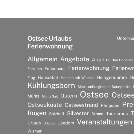
Ostsee Urlaubs
Unterku
Ferienwohnung
Allgemein
Angebote
Angeln
Bad Doberan
Ferienwohnung
Ferienw
Ferienhaus
Familien
H
HanseSail
Heiligendamm
Flug
Hansestadt Wismar
Kühlungsborn
Mecklenburgischen Seenplatte
Ostsee
Ostse
Ostern
Müritz
Müritz Sail
Pre
Ostseeküste
Ostseestrand
Pfingsten
Rügen
T
Silvester
Tourismus
Salzhaff
Strand
Veranstaltungen
Urlaub
Usedom
Urlaubs
Wismar