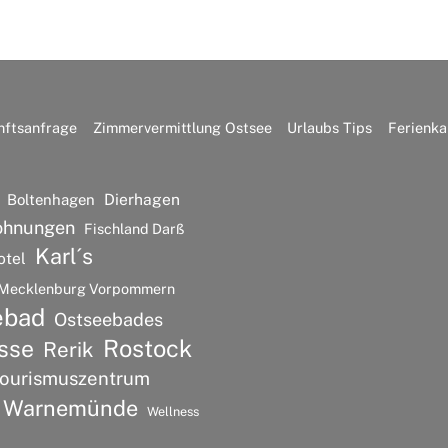
nftsanfrage
Zimmervermittlung Ostsee
Urlaubs Tips
Ferienka
Dierhagen
Boltenhagen
ohnungen
Fischland Darß
Karl´s
otel
Mecklenburg Vorpommern
ebad
Ostseebades
Rostock
sse
Rerik
ourismuszentrum
Warnemünde
Wellness