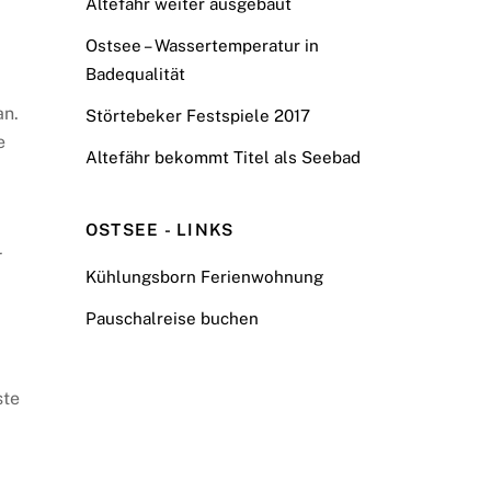
Altefähr weiter ausgebaut
Ostsee – Wassertemperatur in
Badequalität
an.
Störtebeker Festspiele 2017
e
Altefähr bekommt Titel als Seebad
OSTSEE - LINKS
r
Kühlungsborn Ferienwohnung
Pauschalreise buchen
ste