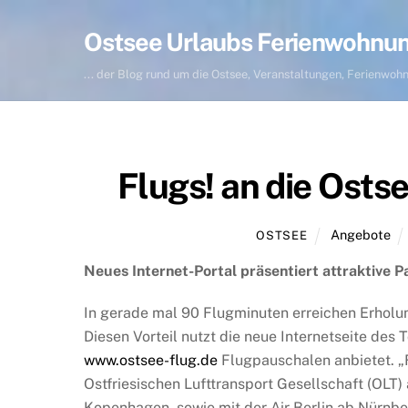
Skip
to
Ostsee Urlaubs Ferienwohnu
content
... der Blog rund um die Ostsee, Veranstaltungen, Ferienwo
Flugs! an die Osts
Angebote
OSTSEE
Neues Internet-Portal präsentiert attraktive
In gerade mal 90 Flugminuten erreichen Erholu
Diesen Vorteil nutzt die neue Internetseite de
www.ostsee-flug.de
Flugpauschalen anbietet. „F
Ostfriesischen Lufttransport Gesellschaft (OL
Kopenhagen, sowie mit der Air Berlin ab Nürnbe