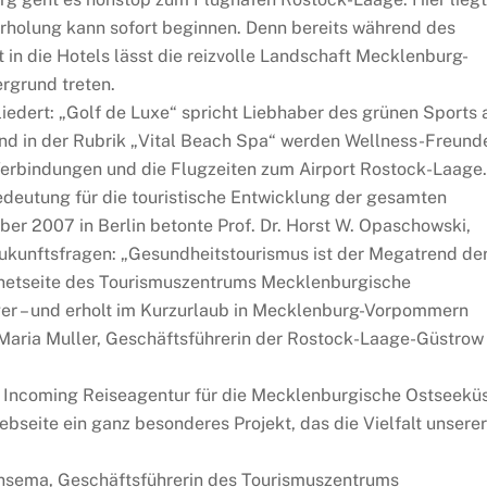
Erholung kann sofort beginnen. Denn bereits während des
in die Hotels lässt die reizvolle Landschaft Mecklenburg-
rgrund treten.
iedert: „Golf de Luxe“ spricht Liebhaber des grünen Sports 
 und in der Rubrik „Vital Beach Spa“ werden Wellness-Freund
e Verbindungen und die Flugzeiten zum Airport Rostock-Laage.
edeutung für die touristische Entwicklung der gesamten
ber 2007 in Berlin betonte Prof. Dr. Horst W. Opaschowski,
 Zukunftsfragen: „Gesundheitstourismus ist der Megatrend de
ernetseite des Tourismuszentrums Mecklenburgische
eger – und erholt im Kurzurlaub in Mecklenburg-Vorpommern
o Maria Muller, Geschäftsführerin der Rostock-Laage-Güstrow
als Incoming Reiseagentur für die Mecklenburgische Ostseekü
ebseite ein ganz besonderes Projekt, das die Vielfalt unserer
ensema, Geschäftsführerin des Tourismuszentrums