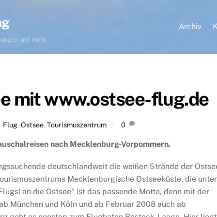
ng
Archiv
K
hnungen und mehr
ee mit www.ostsee-flug.de
Flug
,
Ostsee
,
Tourismuszentrum
0
 Pauschalreisen nach Mecklenburg-Vorpommern.
ngssuchende deutschlandweit die weißen Strände der Ostse
s Tourismuszentrums Mecklenburgische Ostseeküste, die unter
lugs! an die Ostsee“ ist das passende Motto, denn mit der
T) ab München und Köln und ab Februar 2008 auch ab
rg geht es nonstop zum Flughafen Rostock-Laage. Hier liegt