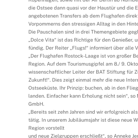
die Ostsee dann quasi vor der Haustür und die 
angebotenen Transfers ab dem Flughafen direkt 
Vorpommerns den stressigen Alltag in den Hinte
Die Pauschalen sind in drei Themengebiete gegl
„Dolce Vita“ ist das Richtige für den Genießer,
fündig. Der Reiter „Flugs!“ informiert über all
„Der Flughafen Rostock-Laage ist von großer B
Region. Auf dem Tourismusgipfel am 8./ 9. Okto
wissenschaftlicher Leiter der BAT Stiftung für
Zukunft!“. Dies zeigt einmal mehr die neue Int
Ostseeküste. Ihr Prinzip: buchen, ab in den Fli
landen. Einfacher kann Erholung nicht sein“, s
GmbH.
„Bereits seit zehn Jahren sind wir erfolgreich 
tätig. In unserem Jubiläumsjahr ist diese neue W
Region vorstellt
und neue Zielgruppen erschließt“, so Anneke J