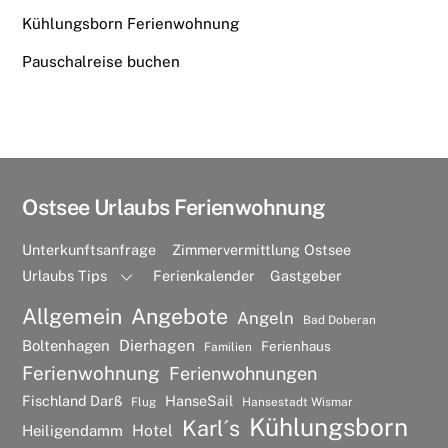
Kühlungsborn Ferienwohnung
Pauschalreise buchen
Ostsee Urlaubs Ferienwohnung
Unterkunftsanfrage
Zimmervermittlung Ostsee
Urlaubs Tips
Ferienkalender
Gastgeber
Allgemein
Angebote
Angeln
Bad Doberan
Dierhagen
Boltenhagen
Ferienhaus
Familien
Ferienwohnung
Ferienwohnungen
Fischland Darß
HanseSail
Flug
Hansestadt Wismar
Kühlungsborn
Karl´s
Hotel
Heiligendamm