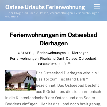
Skip
Men
Ostsee Urlaubs Ferienwohnung
to
... der Blog rund um die Ostsee, Veranstaltungen, Ferienwohnungen
content
und mehr
Ferienwohnungen im Ostseebad
Dierhagen
Ferienwohnungen
Dierhagen
,
OSTSEE
Ferienwohnungen
,
Fischland Darß
,
Ostsee
,
Ostseebad
,
Ostseeküste
0
Das Ostseebad Dierhagen wird als “
Das Tor zum Fischland Darß “
bezeichnet. Das Ostseebad besteht
aus 5 Ortsteilen, die sich harmonisch
in die Küstenlandschaft der Ostsee und des Saaler
Boddens einfügen. Hier ist das Land noch breit genug,