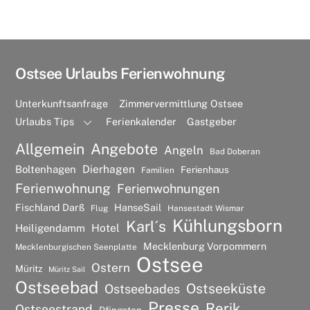
Ostsee Urlaubs Ferienwohnung
Unterkunftsanfrage
Zimmervermittlung Ostsee
Urlaubs Tips
Ferienkalender
Gastgeber
Allgemein
Angebote
Angeln
Bad Doberan
Dierhagen
Boltenhagen
Ferienhaus
Familien
Ferienwohnung
Ferienwohnungen
Fischland Darß
HanseSail
Flug
Hansestadt Wismar
Kühlungsborn
Karl´s
Hotel
Heiligendamm
Mecklenburg Vorpommern
Mecklenburgischen Seenplatte
Ostsee
Ostern
Müritz
Müritz Sail
Ostseebad
Ostseeküste
Ostseebades
Presse
Rerik
Ostseestrand
Pfingsten