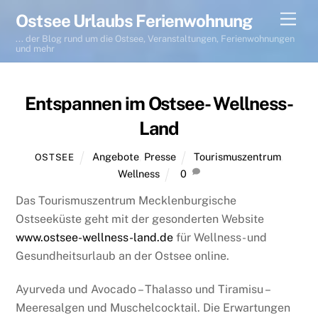
Skip
Men
Ostsee Urlaubs Ferienwohnung
to
... der Blog rund um die Ostsee, Veranstaltungen, Ferienwohnungen
content
und mehr
Entspannen im Ostsee- Wellness-
Land
Angebote
,
Presse
Tourismuszentrum
,
OSTSEE
Wellness
0
Das Tourismuszentrum Mecklenburgische
Ostseeküste geht mit der gesonderten Website
www.ostsee-wellness-land.de
für Wellness- und
Gesundheitsurlaub an der Ostsee online.
Ayurveda und Avocado – Thalasso und Tiramisu –
Meeresalgen und Muschelcocktail. Die Erwartungen