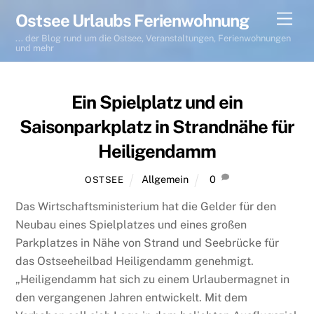
Skip
Men
Ostsee Urlaubs Ferienwohnung
to
... der Blog rund um die Ostsee, Veranstaltungen, Ferienwohnungen
content
und mehr
Ein Spielplatz und ein
Saisonparkplatz in Strandnähe für
Heiligendamm
Allgemein
0
OSTSEE
Das Wirtschaftsministerium hat die Gelder für den
Neubau eines Spielplatzes und eines großen
Parkplatzes in Nähe von Strand und Seebrücke für
das Ostseeheilbad Heiligendamm genehmigt.
„Heiligendamm hat sich zu einem Urlaubermagnet in
den vergangenen Jahren entwickelt. Mit dem