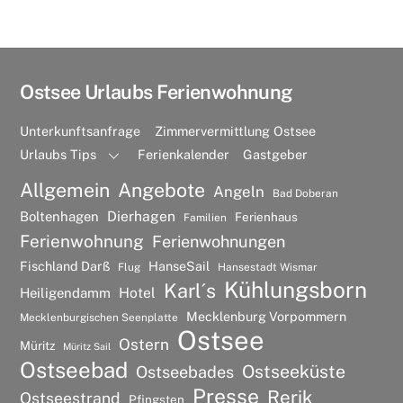
Ostsee Urlaubs Ferienwohnung
Unterkunftsanfrage
Zimmervermittlung Ostsee
Urlaubs Tips
Ferienkalender
Gastgeber
Allgemein
Angebote
Angeln
Bad Doberan
Dierhagen
Boltenhagen
Ferienhaus
Familien
Ferienwohnung
Ferienwohnungen
Fischland Darß
HanseSail
Flug
Hansestadt Wismar
Kühlungsborn
Karl´s
Hotel
Heiligendamm
Mecklenburg Vorpommern
Mecklenburgischen Seenplatte
Ostsee
Ostern
Müritz
Müritz Sail
Ostseebad
Ostseeküste
Ostseebades
Presse
Rerik
Ostseestrand
Pfingsten