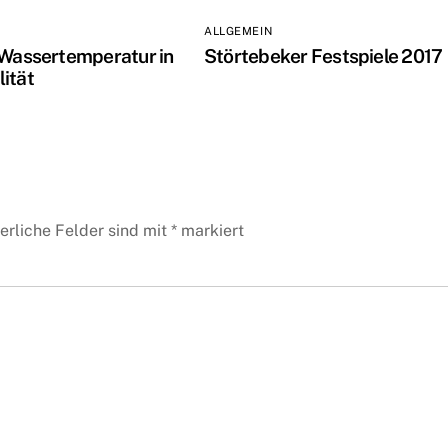
ALLGEMEIN
 Wassertemperatur in
Störtebeker Festspiele 2017
ität
erliche Felder sind mit
*
markiert