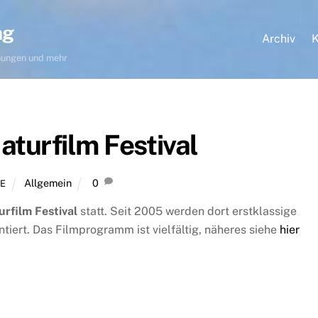
ng
Archiv
K
hnungen und mehr
aturfilm Festival
Allgemein
0
E
rfilm Festival
statt. Seit 2005 werden dort erstklassige
iert. Das Filmprogramm ist vielfältig, näheres siehe
hier